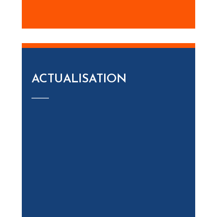
ACTUALISATION
______
situation
modification significative de votre
Conseillée tous les 2 ans ou à chaque
___
ACTUALISATION